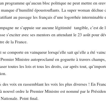
un programme qu’aucun bloc politique ne peut mettre en œuvre
n manque d’humilité époustouflants. La super woman déchue d
ratifiant au passage les français d’une logorrhée interminable 
mpagne ne s’appuie sur aucune légitimité tangible, c’est de l’
aisse s’exciter avec ses mentors en attendant le 23 août pour dé
stre de la France.
i se comporte en vainqueur lorsqu’elle sait qu’elle a été vain
n Premier Ministre autoproclamé en goguette à travers champs,
ser toutes les lois et tous les droits, car après tout, qu’impor
tion.
es voix en rassemblant les voix les plus diverses ! En France,
qu’à nouvel ordre le Premier Ministre est nommé par le Présiden
Nationale. Point final.