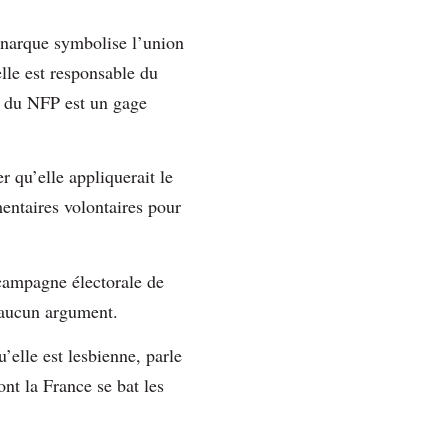
énarque symbolise l’union
elle est responsable du
es du NFP est un gage
r qu’elle appliquerait le
entaires volontaires pour
 campagne électorale de
nt aucun argument.
u’elle est lesbienne, parle
nt la France se bat les