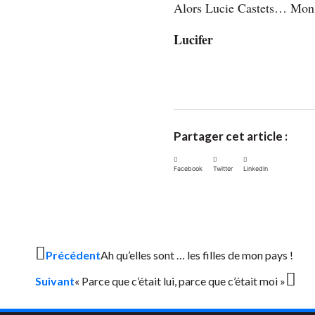
Alors Lucie Castets… Mon c
Lucifer
Partager cet article :
Facebook
Twitter
LinkedIn
Précédent
Ah qu’elles sont … les filles de mon pays !
Suivant
« Parce que c’était lui, parce que c’était moi »