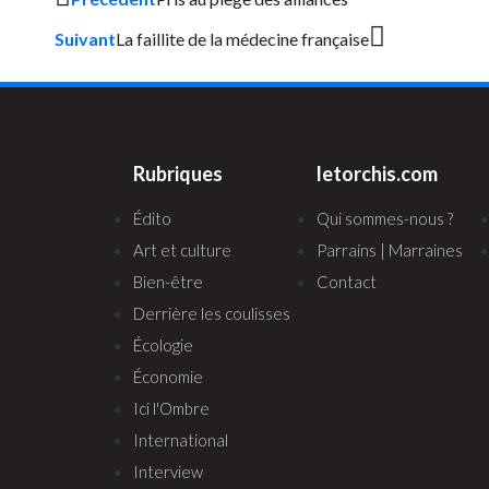
Suivant
La faillite de la médecine française
Rubriques
letorchis.com
Édito
Qui sommes-nous ?
Art et culture
Parrains | Marraines
Bien-être
Contact
Derrière les coulisses
Écologie
Économie
Ici l'Ombre
International
Interview