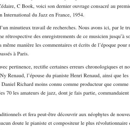
ire, C Book, voici son dernier ouvrage consacré au premi
n International du Jazz en France, 1954.
 d’un minutieux travail de recherches. Nous avons ici, par le
une rétrospective des enregistrements de ce musicien jusqu’à so
a même manière les commentaires et écrits de l’époque pour ret
passés à Paris.
c pertinence, rectifie certaines erreurs chronologiques et no
Ny Renaud, l’épouse du pianiste Henri Renaud, ainsi que les 
é de Daniel Richard moins connu comme producteur que comme
es 70 les amateurs de jazz, dont je fais partie, commandaient 
nditionnels et fera peut-être découvrir aux néophytes de nouv
cun doute le pianiste et compositeur le plus révolutionnaire