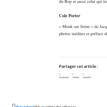
du Bop et aussi celui qui in
Cole Porter
« Monk sur Seine » de Jacq
photos inédites et préface 
Partager cet article :
Facebook
Twitter
LinkedIn
Précédent
Pris au piège des alliances