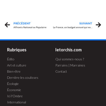
PRÉCÉDENT
SUIVANT
Affronts National ou Populaire
La France, un budget annuel qui explose
Rubriques
letorchis.com
Édito
Qui sommes-nous ?
Art et culture
Parrains | Marraines
Bien-être
Contact
Derrière les coulisses
Écologie
Économie
Ici l'Ombre
International