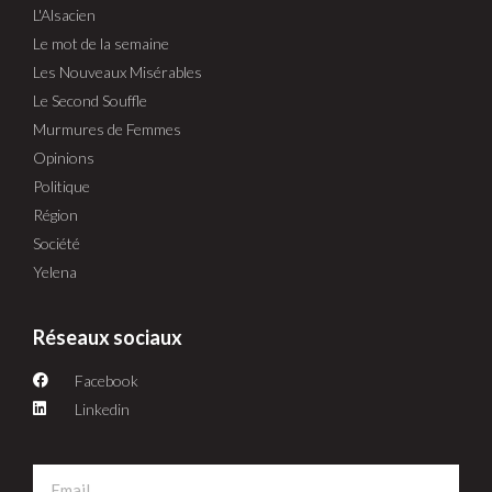
L'Alsacien
Le mot de la semaine
Les Nouveaux Misérables
Le Second Souffle
Murmures de Femmes
Opinions
Politique
Région
Société
Yelena
Réseaux sociaux
Facebook
Linkedin