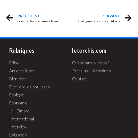
PRÉCÉDENT
SUIVANT
Comme des machines à laver
Dialogue de sourds en Alsace
Rubriques
letorchis.com
Édito
Qui sommes-nous ?
Art et culture
Parrains | Marraines
Bien-être
Contact
Derrière les coulisses
Écologie
Économie
Ici l'Ombre
International
Interview
L'Alsacien