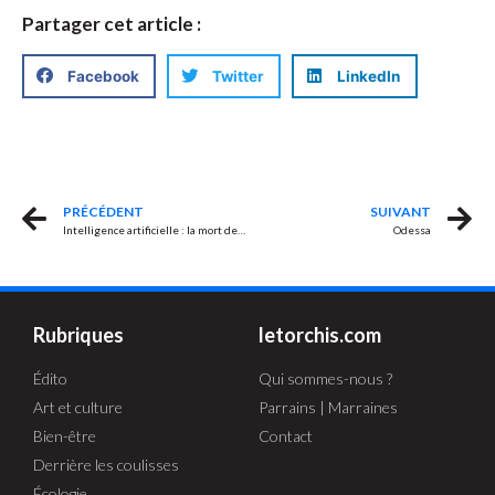
Partager cet article :
Facebook
Twitter
LinkedIn
PRÉCÉDENT
SUIVANT
Intelligence artificielle : la mort de la création
Odessa
Rubriques
letorchis.com
Édito
Qui sommes-nous ?
Art et culture
Parrains | Marraines
Bien-être
Contact
Derrière les coulisses
Écologie