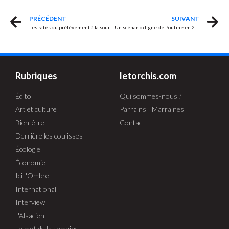
PRÉCÉDENT
SUIVANT
Les ratés du prélèvement à la source
Un scénario digne de Poutine en 2027
Rubriques
letorchis.com
Édito
Qui sommes-nous ?
Art et culture
Parrains | Marraines
Bien-être
Contact
Derrière les coulisses
Écologie
Économie
Ici l'Ombre
International
Interview
L'Alsacien
Le mot de la semaine