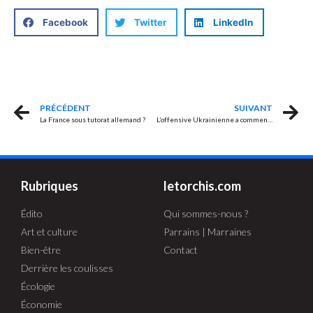
Facebook
Twitter
LinkedIn
PRÉCÉDENT
SUIVANT
La France sous tutorat allemand ?
L’offensive Ukrainienne a commencé
Rubriques
letorchis.com
Édito
Qui sommes-nous ?
Art et culture
Parrains | Marraines
Bien-être
Contact
Derrière les coulisses
Écologie
Économie