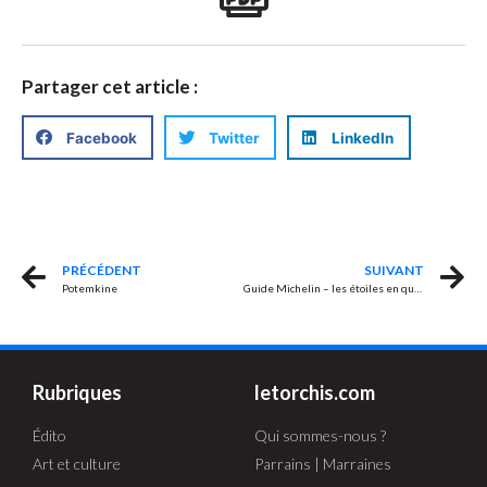
Partager cet article :
Facebook
Twitter
LinkedIn
PRÉCÉDENT
SUIVANT
Potemkine
Guide Michelin – les étoiles en question…
Rubriques
letorchis.com
Édito
Qui sommes-nous ?
Art et culture
Parrains | Marraines