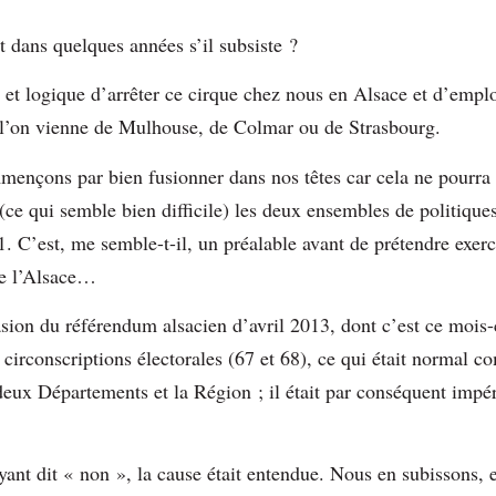
t dans quelques années s’il subsiste ?
ir et logique d’arrêter ce cirque chez nous en Alsace et d’emp
e l’on vienne de Mulhouse, de Colmar ou de Strasbourg.
nçons par bien fusionner dans nos têtes car cela ne pourra 
(ce qui semble bien difficile) les deux ensembles de politique
. C’est, me semble-t-il, un préalable avant de prétendre exer
de l’Alsace…
ion du référendum alsacien d’avril 2013, dont c’est ce mois-ci
x circonscriptions électorales (67 et 68), ce qui était normal c
 deux Départements et la Région ; il était par conséquent impé
yant dit « non », la cause était entendue. Nous en subissons, e