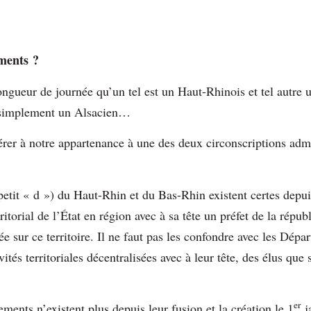
ments ?
ongueur de journée qu’un tel est un Haut-Rhinois et tel autre u
it simplement un Alsacien…
érer à notre appartenance à une des deux circonscriptions admi
etit « d ») du Haut-Rhin et du Bas-Rhin existent certes depui
ritorial de l’État en région avec à sa tête un préfet de la répub
e sur ce territoire. Il ne faut pas les confondre avec les Dép
ités territoriales décentralisées avec à leur tête, des élus que 
er
ents n’existent plus depuis leur fusion et la création le 1
j