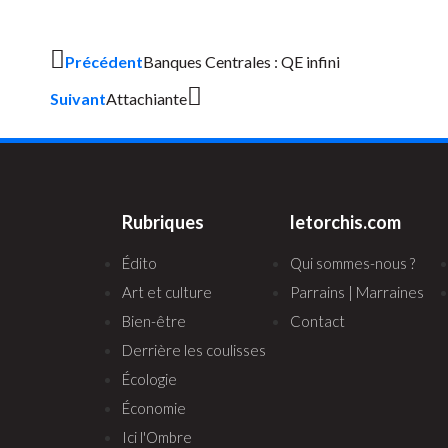
Précédent
Banques Centrales : QE infini
Suivant
Attachiante
Rubriques
letorchis.com
Édito
Qui sommes-nous ?
Art et culture
Parrains | Marraines
Bien-être
Contact
Derrière les coulisses
Écologie
Économie
Ici l'Ombre