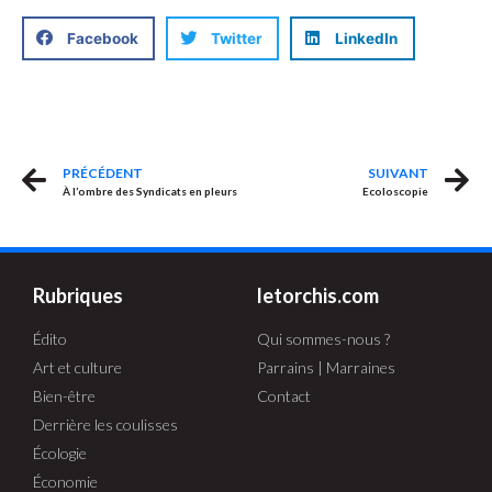
Facebook
Twitter
LinkedIn
PRÉCÉDENT
SUIVANT
À l’ombre des Syndicats en pleurs
Ecoloscopie
Rubriques
letorchis.com
Édito
Qui sommes-nous ?
Art et culture
Parrains | Marraines
Bien-être
Contact
Derrière les coulisses
Écologie
Économie