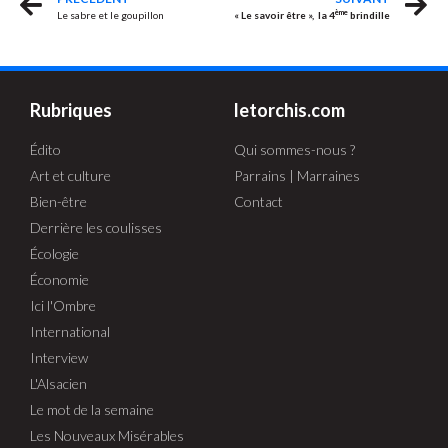
ème
Le sabre et le goupillon
« Le savoir être », la 4
brindille
Rubriques
letorchis.com
Édito
Qui sommes-nous ?
Art et culture
Parrains | Marraines
Bien-être
Contact
Derrière les coulisses
Écologie
Économie
Ici l'Ombre
International
Interview
L'Alsacien
Le mot de la semaine
Les Nouveaux Misérables