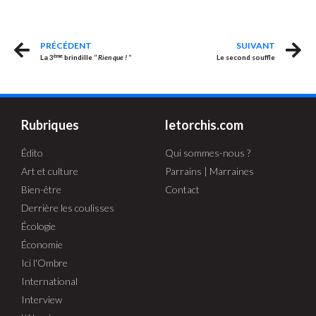
PRÉCÉDENT
SUIVANT
ème
La 3
brindille
‘’ Rien que ! ‘’
Le second souffle
Rubriques
letorchis.com
Édito
Qui sommes-nous ?
Art et culture
Parrains | Marraines
Bien-être
Contact
Derrière les coulisses
Écologie
Économie
Ici l'Ombre
International
Interview