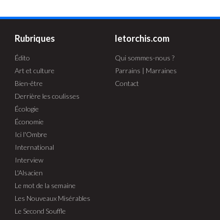
Rubriques
letorchis.com
Édito
Qui sommes-nous ?
Art et culture
Parrains | Marraines
Bien-être
Contact
Derrière les coulisses
Écologie
Économie
Ici l'Ombre
International
Interview
L'Alsacien
Le mot de la semaine
Les Nouveaux Misérables
Le Second Souffle