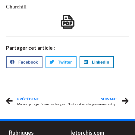
Churchill
Partager cet article :
Facebook
Twitter
LinkedIn
PRÉCÉDENT
SUIVANT
Moi non plus, je n’aime pas les gens qui aiment tout le monde
“Toute nation a le gouvernement qu’elle mérite”
Rubriques
letorchis.com