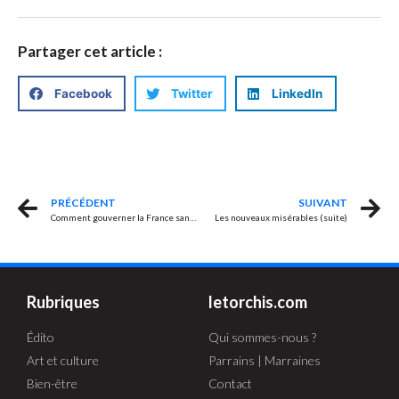
Partager cet article :
Facebook
Twitter
LinkedIn
PRÉCÉDENT
SUIVANT
Comment gouverner la France sans majorité ?
Les nouveaux misérables (suite)
Rubriques
letorchis.com
Édito
Qui sommes-nous ?
Art et culture
Parrains | Marraines
Bien-être
Contact