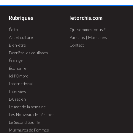
Rubriques
letorchis.com
Édito
Qui sommes-nous ?
Art et culture
Parrains | Marraines
Bien-être
Contact
Derrière les coulisses
Écologie
Économie
Ici l'Ombre
International
Interview
L'Alsacien
Le mot de la semaine
Les Nouveaux Misérables
Le Second Souffle
Murmures de Femmes