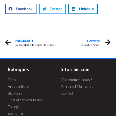
Facebook
Twitter
LinkedIn
PRÉCÉDENT
SUIVANT
L’Alsace doit-elle quitter le Grand Est ? 92% de OUI
Salsa du démon…
Rubriques
letorchis.com
Édito
Qui sommes-nous ?
Art et culture
Parrains | Marraines
Bien-être
Contact
Derrière les coulisses
Écologie
Économie